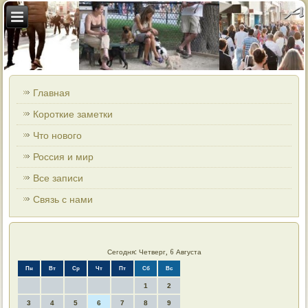
Главная
Короткие заметки
Что нового
Россия и мир
Все записи
Связь с нами
Сегодня: Четверг, 6 Августа
Пн
Вт
Ср
Чт
Пт
Сб
Вс
1
2
3
4
5
6
7
8
9