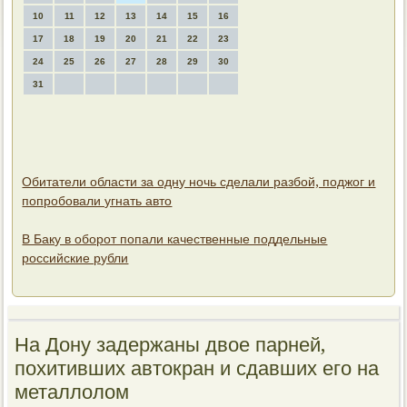
10
11
12
13
14
15
16
17
18
19
20
21
22
23
24
25
26
27
28
29
30
31
Обитатели области за одну ночь сделали разбой, поджог и
попробовали угнать авто
В Баку в оборот попали качественные поддельные
российские рубли
На Дону задержаны двое парней,
похитивших автокран и сдавших его на
металлолом