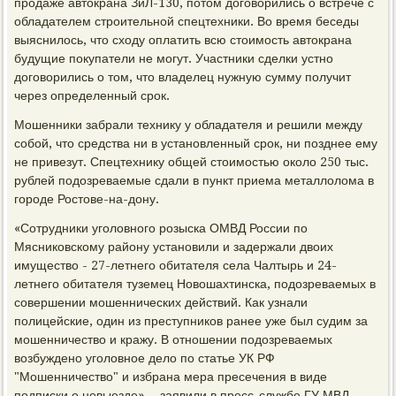
продаже автокрана ЗиЛ-130, потом договорились о встрече с
обладателем строительной спецтехники. Во время беседы
выяснилось, что сходу оплатить всю стоимость автокрана
будущие покупатели не могут. Участники сделки устно
договорились о том, что владелец нужную сумму получит
через определенный срок.
Мошенники забрали технику у обладателя и решили между
собой, что средства ни в установленный срок, ни позднее ему
не привезут. Спецтехнику общей стоимостью около 250 тыс.
рублей подозреваемые сдали в пункт приема металлолома в
городе Ростове-на-дону.
«Сотрудники уголовного розыска ОМВД России по
Мясниковскому району установили и задержали двоих
имущество - 27-летнего обитателя села Чалтырь и 24-
летнего обитателя туземец Новошахтинска, подозреваемых в
совершении мошеннических действий. Как узнали
полицейские, один из преступников ранее уже был судим за
мошенничество и кражу. В отношении подозреваемых
возбуждено уголовное дело по статье УК РФ
"Мошенничество" и избрана мера пресечения в виде
подписки о невыезде», - заявили в пресс-службе ГУ МВД