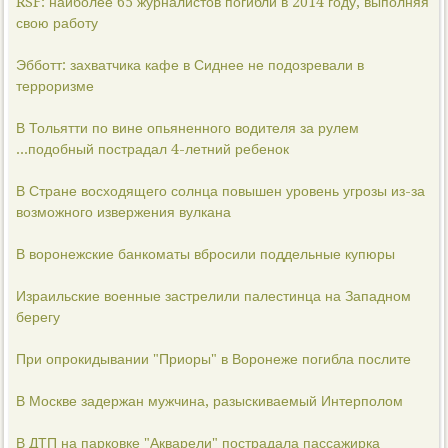
RSF: наиболее 65 журналистов погибли в 2014 году, выполняя
свою работу
Эбботт: захватчика кафе в Сиднее не подозревали в
терроризме
В Тольятти по вине опьяненного водителя за рулем
...подобный пострадал 4-летний ребенок
В Стране восходящего солнца повышен уровень угрозы из-за
возможного извержения вулкана
В воронежские банкоматы вбросили поддельные купюры
Израильские военные застрелили палестинца на Западном
берегу
При опрокидывании "Приоры" в Воронеже погибла послите
В Москве задержан мужчина, разыскиваемый Интерполом
В ДТП на парковке "Акварели" пострадала пассажирка