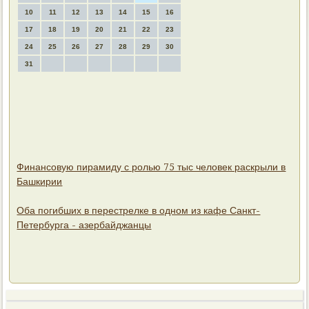
10
11
12
13
14
15
16
17
18
19
20
21
22
23
24
25
26
27
28
29
30
31
Финансовую пирамиду с ролью 75 тыс человек раскрыли в
Башкирии
Оба погибших в перестрелке в одном из кафе Санкт-
Петербурга - азербайджанцы