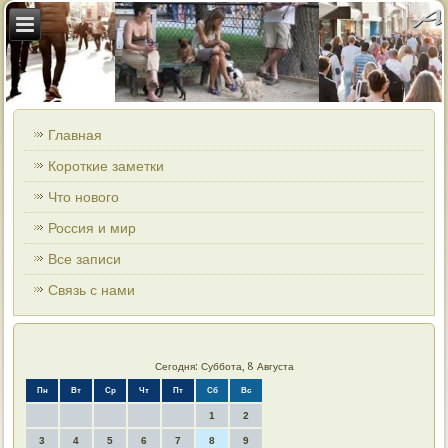
Главная
Короткие заметки
Что нового
Россия и мир
Все записи
Связь с нами
Сегодня: Суббота, 8 Августа
Пн
Вт
Ср
Чт
Пт
Сб
Вс
1
2
3
4
5
6
7
8
9