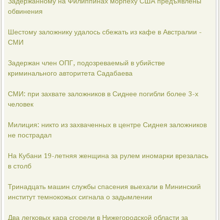
Задержанному на Филиппинах морпеху США предъявлены
обвинения
Шестому заложнику удалось сбежать из кафе в Австралии -
СМИ
Задержан член ОПГ, подозреваемый в убийстве
криминального авторитета Садабаева
СМИ: при захвате заложников в Сиднее погибли более 3-х
человек
Милиция: никто из захваченных в центре Сиднея заложников
не пострадал
На Кубани 19-летняя женщина за рулем иномарки врезалась
в столб
Тринадцать машин службы спасения выехали в Мининский
институт темнокожых сигнала о задымлении
Два легковых кара сгорели в Нижегородской области за