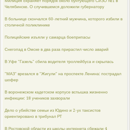
Милиция охраняет порядок около бунтующего СИЗО №1 в
Челябинске. О случившемся доложили губернатору
В больнице скончался 60-летний мужчина, которого избили в
столичной поликлинике
Полицейские изъяли у самарца боеприпасы
Снегопад в Омске в два раза прирастил число аварий
В Уфе "Газель" сбила водителя троллейбуса и скрылась
"МАЗ" врезался в "Жигули" на проспекте Ленина: пострадал
шофер
В воронежском кадетском корпусе вспышка жизненно
инфекции: 18 учеников захворали
Дело о убийстве семьи из Юдино и 2-ух таксистов
ориентировано в трибунал РТ
В Ростовской области из школы-интернета сбежали 4