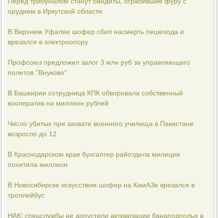
Перед трибуналом станут бандиты, ограбившие фуру с
орудием в Иркутской области
В Верхнем Уфалее шофер сбил насмерть пешехода и
врезался в электроопору
Профсоюз предложил залог 3 млн руб за управляющего
полетов "Внуково"
В Башкирии сотрудница КПК обворовала собственный
кооператив на миллион рублей
Число убитых при захвате военного училища в Пакистане
возросло до 12
В Краснодарском крае бухгалтер райотдела милиции
похитила миллион
В Новосибирске искусством шофер на КамАЗе врезался в
троллейбус
НАК: спецслужбы не допустили активизации бандподполья в