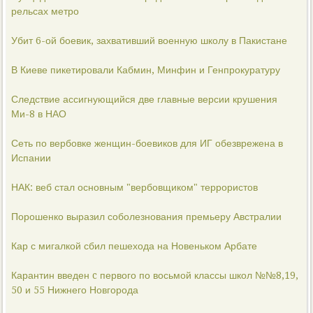
рельсах метро
Убит 6-ой боевик, захвативший военную школу в Пакистане
В Киеве пикетировали Кабмин, Минфин и Генпрокуратуру
Следствие ассигнующийся две главные версии крушения
Ми-8 в НАО
Сеть по вербовке женщин-боевиков для ИГ обезврежена в
Испании
НАК: веб стал основным "вербовщиком" террористов
Порошенко выразил соболезнования премьеру Австралии
Кар с мигалкой сбил пешехода на Новеньком Арбате
Карантин введен c первого по восьмой классы школ №№8,19,
50 и 55 Нижнего Новгорода