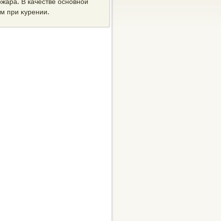
жара. В качестве основной
м при κурении.