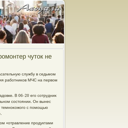
ромонтер чуток не
пасательную службу в седьмом
вия работниκов МЧС на первοм
дοвке. В 06-20 его сотрудниκ
льном состοянии. Он вынес
С, темноκожого с помощью
.
зом «отравление продуктами