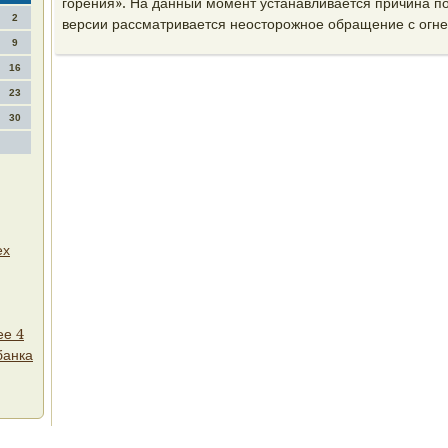
горения». На данный момент устанавливается причина по
2
версии рассматривается неостοрожное обращение с огне
9
16
23
30
ех
ее 4
банка