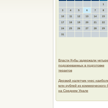
1
3
4
5
6
7
8
10
11
12
13
14
15
17
18
19
20
21
22
24
25
26
27
28
29
31
Власти Кубы задержали четыр
подозреваемых в подготовке
терактов
Дерзкий налетчик унес наибол
млн рублей из коммерческого 
на Среднем Урале