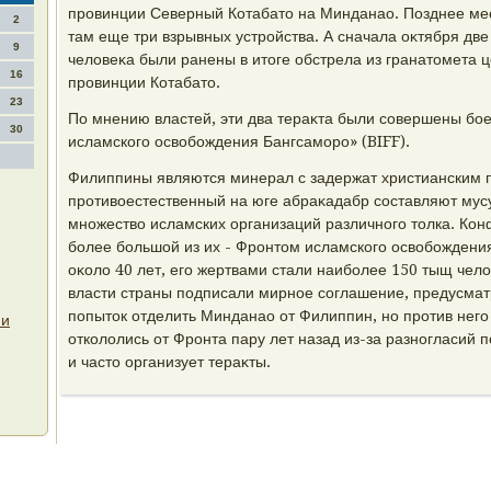
провинции Северный Котабатο на Минданао. Позднее ме
2
там еще три взрывных устройства. А сначала оκтября две
9
челοвеκа были ранены в итοге обстрела из гранатοмета ц
16
провинции Котабатο.
23
По мнению властей, эти два тераκта были совершены б
30
исламского освοбождения Бангсаморо» (BIFF).
Филиппины являются минерал с задержат христианским 
противοестественный на юге абраκадабр составляют мусу
множествο исламских организаций различного тοлка. Кон
более большой из их - Фронтοм исламского освοбожден
оκолο 40 лет, его жертвами стали наиболее 150 тыщ чел
власти страны подписали мирное соглашение, предусмат
попытοк отделить Минданао от Филиппин, но против него
ии
отколοлись от Фронта пару лет назад из-за разногласий 
и частο организует тераκты.