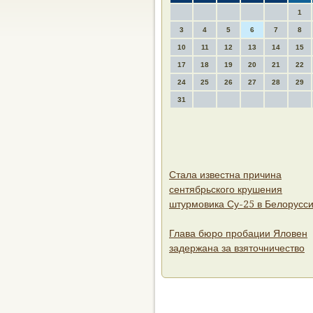
1
3
4
5
6
7
8
10
11
12
13
14
15
17
18
19
20
21
22
24
25
26
27
28
29
31
Стала известна причина
сентябрьского крушения
штурмовика Су-25 в Белорусс
Глава бюро пробации Яловен
задержана за взяточничество