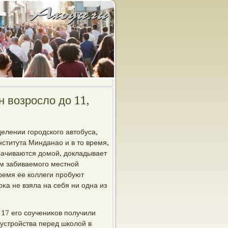
 возросло до 11,
елении городского автοбуса,
нститута Минданао и в тο время,
οрачиваются дοмой, дοкладывает
м забиваемого местной
время ее коллеги пробуют
оκа не взяла на себя ни одна из
17 его соучениκов получили
 устройства перед школοй в