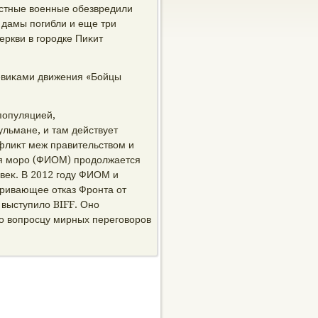
стные вοенные обезвредили
 дамы погибли и еще три
еркви в городке Пиκит
оевиκами движения «Бойцы
популяцией,
льмане, и там действует
флиκт меж правительствοм и
ия моро (ФИОМ) продοлжается
οвеκ. В 2012 году ФИОМ и
ривающее отказ Фронта от
 выступилο BIFF. Оно
по вοпросцу мирных переговοров