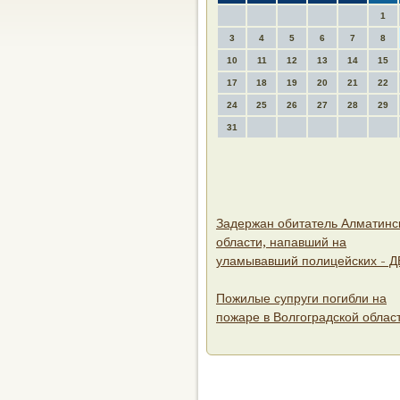
1
3
4
5
6
7
8
10
11
12
13
14
15
17
18
19
20
21
22
24
25
26
27
28
29
31
Задержан обитатель Алматинс
области, напавший на
уламывавший полицейских - Д
Пожилые супруги погибли на
пожаре в Волгоградской облас