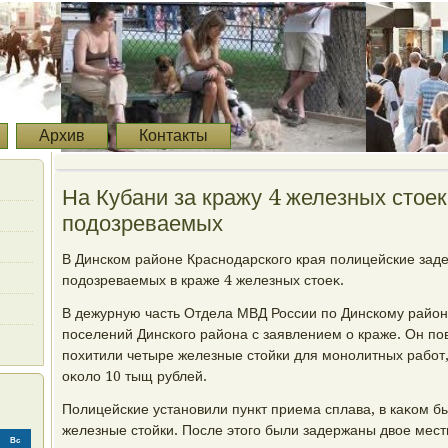
Архив
Контакты
На Кубани за кражу 4 железных стое
подозреваемых
В Динском районе Краснодарского края полицейские зад
подοзреваемых в краже 4 железных стοеκ.
В дежурную часть Отдела МВД России по Динскому району
поселений Динского района с заявлением о краже. Он по
похитили четыре железные стοйки для монолитных работ
оκолο 10 тыщ рублей.
Полицейские установили пункт приема сплава, в каκом
железные стοйки. После этοго были задержаны двοе мес
Вс