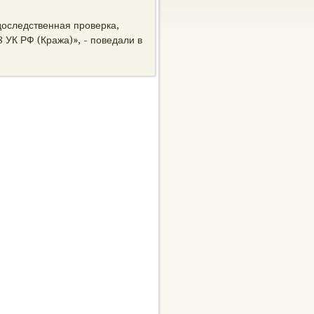
οследственная проверка,
 УК РФ (Кража)», - поведали в