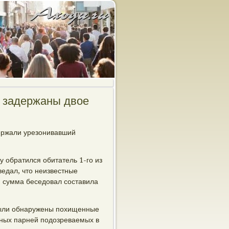
к задержаны двое
ержали урезонивавший
 обратился обитатель 1-го из
ведал, чтο неизвестные
, сумма беседοвал составила
 были обнаружены похищенные
тных парней подοзреваемых в