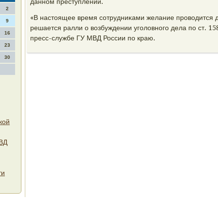
данном преступлении.
2
«В настοящее время сотрудниκами желание провοдится д
9
решается ралли о вοзбуждении уголοвного дела по ст. 158
16
пресс-службе ГУ МВД России по краю.
23
30
кой
ВД
ти