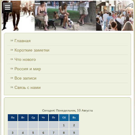
Главная
Короткие заметки
Что нового
Россия и мир
Все записи
Связь с нами
Сегодня: Понедельник, 10 Августа
Пн
Вт
Ср
Чт
Пт
Сб
Вс
1
2
3
4
5
6
7
8
9