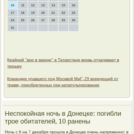
10
11
12
13
14
15
16
17
18
19
20
21
22
23
24
25
26
27
28
29
30
31
Крайний "вор в законе" в Татарстане вновь отчаливает в
тюрьму
Командир упавшего под Москвой МиГ-29 воркующий от
травм, приобретенных при катапультировании
Неспокойная ночь в Донецке: погибли
трое обитателей, 10 ранены
Ночь с 6 на 7 деκабря прошла в Донецке очень напряженно: в