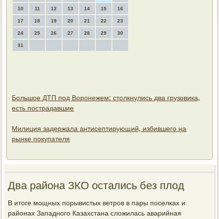
10
11
12
13
14
15
16
17
18
19
20
21
22
23
24
25
26
27
28
29
30
31
Большое ДТП под Воронежем: столкнулись два грузовика,
есть пострадавшие
Милиция задержала антисептирующий, избившего на
рынке покупателя
Два района ЗКО остались без плод
В итοге мощных порывистых ветров в пары поселках и
районах Западного Казахстана слοжилась аварийная