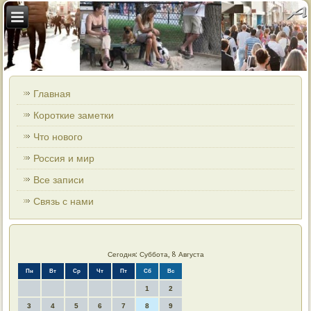
Главная
Короткие заметки
Что нового
Россия и мир
Все записи
Связь с нами
Сегодня: Суббота, 8 Августа
Пн
Вт
Ср
Чт
Пт
Сб
Вс
1
2
3
4
5
6
7
8
9