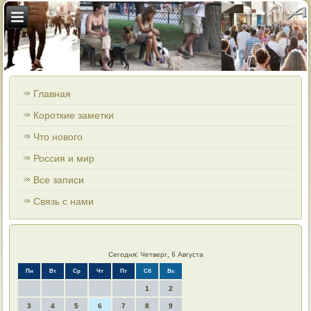
Главная
Короткие заметки
Что нового
Россия и мир
Все записи
Связь с нами
Сегодня: Четверг, 6 Августа
Пн
Вт
Ср
Чт
Пт
Сб
Вс
1
2
3
4
5
6
7
8
9