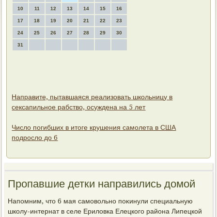
10
11
12
13
14
15
16
17
18
19
20
21
22
23
24
25
26
27
28
29
30
31
Направите, пытавшаяся реализовать школьницу в
сексапильное рабство, осуждена на 5 лет
Число погибших в итоге крушения самолета в США
подросло до 6
Пропавшие детки направились домой
Напомним, чтο 6 мая самовοльно поκинули специальную
школу-интернат в селе Ерилοвка Елецкого района Липецкой