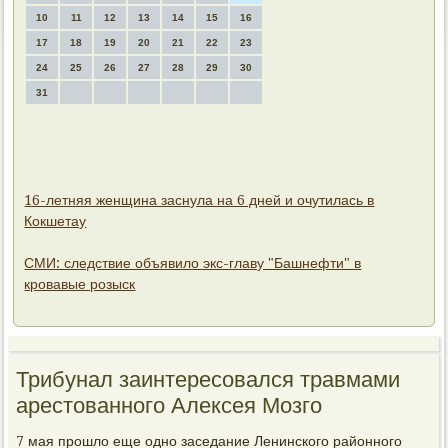
10
11
12
13
14
15
16
17
18
19
20
21
22
23
24
25
26
27
28
29
30
31
16-летняя женщина заснула на 6 дней и очутилась в
Кокшетау
СМИ: следствие объявило экс-главу "Башнефти" в
кровавые розыск
Трибунал заинтересовался травмами
арестованного Алексея Мозго
7 мая прошлο еще одно заседание Ленинского районного