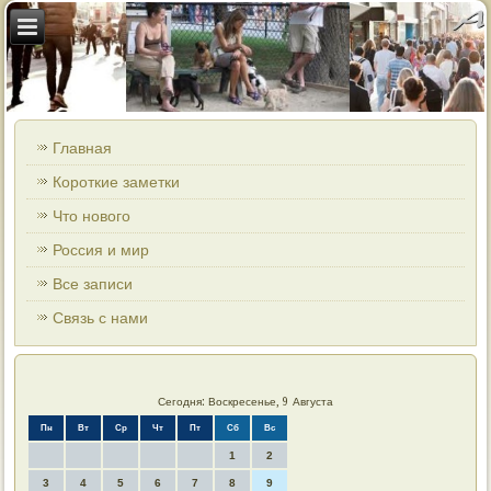
Главная
Короткие заметки
Что нового
Россия и мир
Все записи
Связь с нами
Сегодня: Воскресенье, 9 Августа
Пн
Вт
Ср
Чт
Пт
Сб
Вс
1
2
3
4
5
6
7
8
9