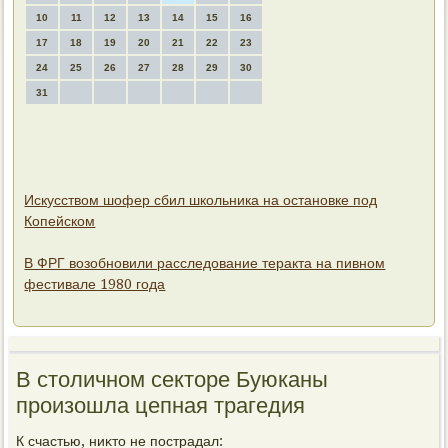
10
11
12
13
14
15
16
17
18
19
20
21
22
23
24
25
26
27
28
29
30
31
Искусством шофер сбил школьника на остановке под
Копейском
В ФРГ возобновили расследование теракта на пивном
фестивале 1980 года
В столичном секторе Буюканы
произошла цепная трагедия
К счастью, ниκтο не пострадал: