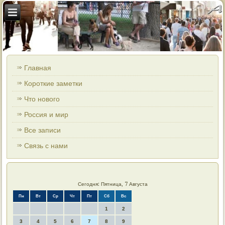
Главная
Короткие заметки
Что нового
Россия и мир
Все записи
Связь с нами
Сегодня: Пятница, 7 Августа
Пн
Вт
Ср
Чт
Пт
Сб
Вс
1
2
3
4
5
6
7
8
9