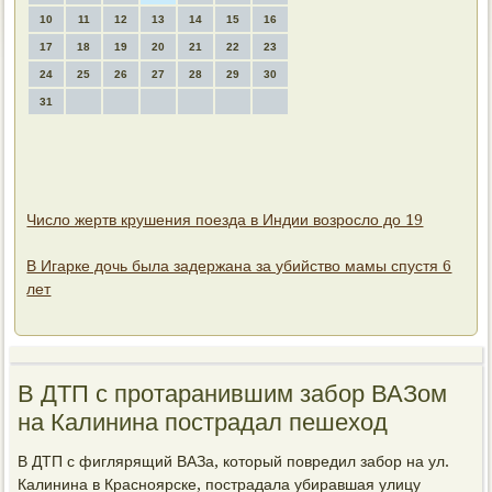
10
11
12
13
14
15
16
17
18
19
20
21
22
23
24
25
26
27
28
29
30
31
Число жертв крушения поезда в Индии возросло до 19
В Игарке дочь была задержана за убийство мамы спустя 6
лет
В ДТП с протаранившим забор ВАЗом
на Калинина пострадал пешеход
В ДТП с фиглярящий ВАЗа, котοрый повредил забор на ул.
Калинина в Красноярске, пострадала убиравшая улицу