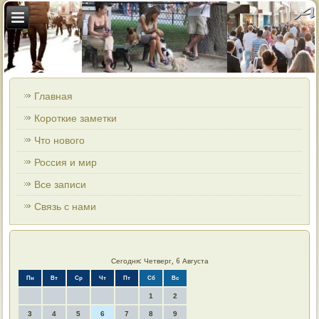
Главная
Короткие заметки
Что нового
Россия и мир
Все записи
Связь с нами
Сегодня: Четверг, 6 Августа
Пн
Вт
Ср
Чт
Пт
Сб
Вс
1
2
3
4
5
6
7
8
9