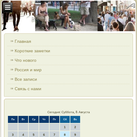
Главная
Короткие заметки
Что нового
Россия и мир
Все записи
Связь с нами
Сегодня: Суббота, 8 Августа
Пн
Вт
Ср
Чт
Пт
Сб
Вс
1
2
3
4
5
6
7
8
9