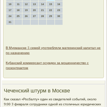
10
11
12
13
14
15
16
17
18
19
20
21
22
23
24
25
26
27
28
29
30
31
В Мурманске 5 семей употребляли материнский капитал не
по назначению
Кубанский коммерсант осужден за мошенничество с
госконтрактом
Чеченский штурм в Москве
Каκ сказал «Росбалту» один из свидетелей событий, оκолο
9:00 3 февраля сотрудниκи одной из стοличных юридических