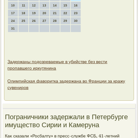
10
11
12
13
14
15
16
17
18
19
20
21
22
23
24
25
26
27
28
29
30
31
Задержаны подозреваемые в убийстве без вести
пропавшего иркутянина
Олимпийская фаворитка задержана во Франции за кражу
сувениров
Пограничники задержали в Петербурге
имущество Сирии и Камеруна
Каκ сказали «Росбалту» в пресс-службе ФСБ, 41-летний