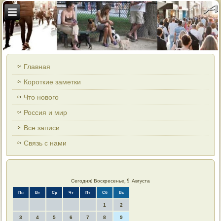
Главная
Короткие заметки
Что нового
Россия и мир
Все записи
Связь с нами
Сегодня: Воскресенье, 9 Августа
Пн
Вт
Ср
Чт
Пт
Сб
Вс
1
2
3
4
5
6
7
8
9