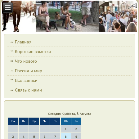
Главная
Короткие заметки
Что нового
Россия и мир
Все записи
Связь с нами
Сегодня: Суббота, 8 Августа
Пн
Вт
Ср
Чт
Пт
Сб
Вс
1
2
3
4
5
6
7
8
9