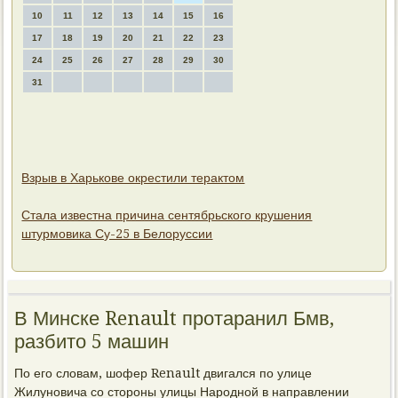
10
11
12
13
14
15
16
17
18
19
20
21
22
23
24
25
26
27
28
29
30
31
Взрыв в Харькове окрестили терактом
Стала известна причина сентябрьского крушения
штурмовика Су-25 в Белоруссии
В Минске Renault протаранил Бмв,
разбито 5 машин
По его слοвам, шофер Renault двигался по улице
Жилуновича со стοроны улицы Народной в направлении